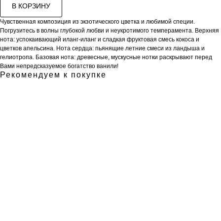
В КОРЗИНУ
Чувственная композиция из экзотического цветка и любимой специи.
Погрузитесь в волны глубокой любви и неукротимого темперамента. Верхняя
нота: успокаивающий иланг-иланг и сладкая фруктовая смесь кокоса и
цветков апельсина. Нота сердца: пьянящие летние смеси из ландыша и
гелиотропа. Базовая нота: древесные, мускусные нотки раскрывают перед
Вами непредсказуемое богатство ванили!
Рекомендуем к покупке